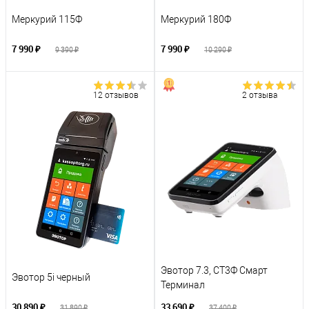
Меркурий 115Ф
Меркурий 180Ф
7 990 ₽
7 990 ₽
9 390 ₽
10 290 ₽
12 отзывов
2 отзыва
Эвотор 7.3, СТ3Ф Смарт
Эвотор 5i черный
Терминал
30 890 ₽
33 690 ₽
31 890 ₽
37 400 ₽