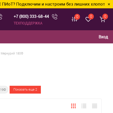
Т? Подключим и настроим без лишних хлопот.
✕
+7 (800) 333-68-44
0
0
0
ТЕХПОДДЕРЖКА
Вход
Меркурий 180Ф
Показать еще 2
119Ф