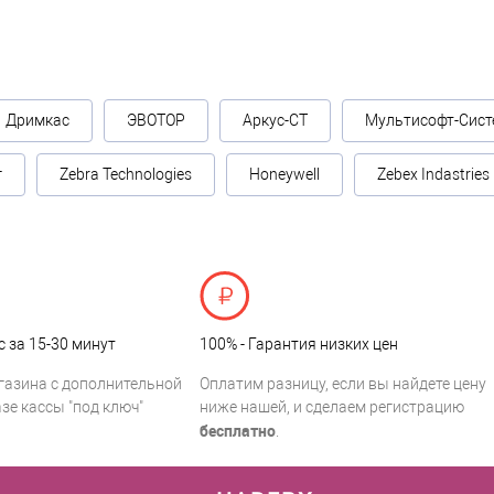
Дримкас
ЭВОТОР
Аркус-СТ
Мультисофт-Сист
г
Zebra Technologies
Honeywell
Zebex Indastries
с за 15-30 минут
100% - Гарантия низких цен
газина с дополнительной
Оплатим разницу, если вы найдете цену
зе кассы "под ключ"
ниже нашей, и сделаем регистрацию
бесплатно
.