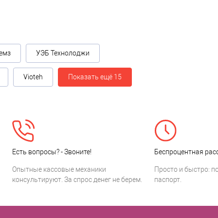
емз
УЭБ Технолоджи
Vioteh
Показать ещё 15
Есть вопросы? - Звоните!
Беспроцентная расс
Опытные кассовые механики
Просто и быстро: п
консультируют. За спрос денег не берем.
паспорт.