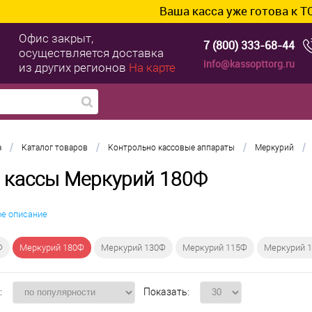
Ваша касса уже готова к ТС ПИо
Офис закрыт,
7 (800) 333-68-44
осуществляется доставка
info@kassopttorg.ru
из других регионов
На карте
/
/
/
/
а
Каталог товаров
Контрольно кассовые аппараты
Меркурий
 кассы Меркурий 180Ф
ое описание
Ф
Меркурий 180Ф
Меркурий 130Ф
Меркурий 115Ф
Меркурий 
:
Показать: