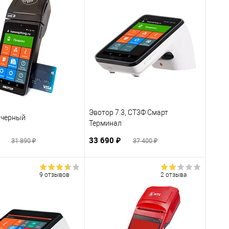
Эвотор 7.3, СТ3Ф Смарт
i черный
Терминал
₽
33 690 ₽
31 890 ₽
37 400 ₽
9 отзывов
2 отзыва