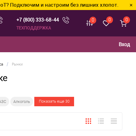
им и настроим без лишних хлопот.
✕
+7 (800) 333-68-44
0
0
0
ТЕХПОДДЕРЖКА
Вход
/
са
Рынки
ке
Показать еще 30
АЗС
Алкоголь