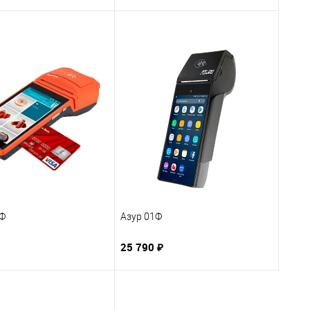
Ф
Азур 01Ф
25 790 ₽