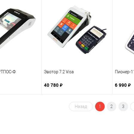
ТПОС-Ф
Эвотор 7.2 Visa
Пионер-1
40 780 ₽
6 990 ₽
Назад
1
2
3