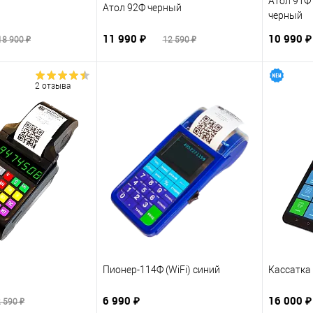
Атол 91Ф L
Атол 92Ф черный
черный
11 990 ₽
10 990 
18 900 ₽
12 590 ₽
2 отзыва
Пионер-114Ф (WiFi) синий
Кассатка
6 990 ₽
16 000 ₽
 590 ₽