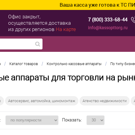
Ваша касса уже готова к ТС ПИоТ? Подключ
Офис закрыт,
7 (800) 333-68-44
осуществляется доставка
info@kassopttorg.ru
из других регионов
На карте
/
/
/
а
Каталог товаров
Контрольно кассовые аппараты
По типу бизне
ые аппараты для торговли на рын
ы
Автосервис, автомойка, шиномонтаж
Агенство недвижимости
:
Показать: