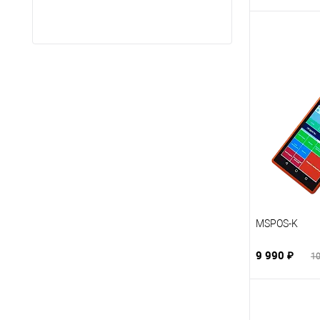
ГУП
(60)
MSPOS-K
9 990 ₽
10