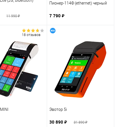
ite (2G, bluetooth)
Пионер-114Ф (ethernet) черный
₽
7 790 ₽
11 990 ₽
18 отзывов
 MINI
Эвотор 5i
30 890 ₽
31 890 ₽