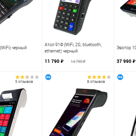
Атол 91Ф (WiFi, 2G, bluetooth,
(WiFi) черный
Эвотор 1
ethernet) черный
11 790 ₽
37 990 
14 790 ₽
5 отзывов
8 отзывов