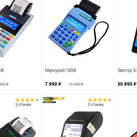
5Ф
Меркурий 180Ф
Эвотор 5
7 990 ₽
30 890 
390 ₽
10 290 ₽
3 отзыва
3 отзыва