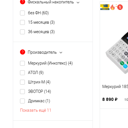
?
Фискальный накопитель
без ФН
(60)
15 месяцев
(3)
36 месяцев
(3)
?
Производитель
Меркурий (Инкотекс)
(4)
АТОЛ
(9)
Штрих-М
(4)
Меркурий 18
ЭВОТОР
(14)
8 890 ₽
10
Дримкас
(1)
Показать ещё 11