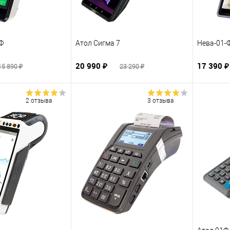
1Ф
Атол Сигма 7
Нева-01-
20 990 ₽
17 390 
15 890 ₽
23 290 ₽
2 отзыва
3 отзыва