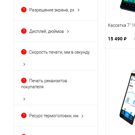
есть возможность
?
Разрешение экрана, px
подключения
(27)
1024x600
(11)
Да
(4)
Кассатка 7" 
1280x720
(25)
нет
(11)
?
Дисплей, дюймов
1280x800
(1)
15 490 ₽
128x32
(2)
?
Скорость печати, мм в секунду
128x64
(5)
Показать ещё 4
?
Печать реквизитов
покупателя
Есть
(36)
Зависит от программного
?
Ресурс термоголовки, км
обеспечения
(13)