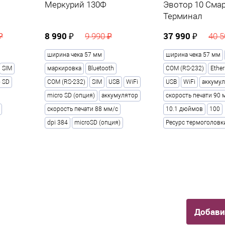
Меркурий 130Ф
Эвотор 10 Сма
Терминал
8 990 ₽
37 990 ₽
₽
9 990 ₽
40 5
ширина чека 57 мм
ширина чека 57 мм
SIM
маркировка
Bluetooth
COM (RS-232)
Ether
o SD
COM (RS-232)
SIM
USB
WiFi
USB
WiFi
аккуму
micro SD (опция)
аккумулятор
скорость печати 90 
скорость печати 88 мм/с
10.1 дюймов
100
dpi 384
microSD (опция)
Ресурс термоголовки
Добави