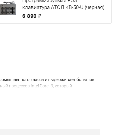
Программируемая POS
клавиатура АТОЛ KB-50-U (черная)
6 890 ₽
промышленного класса и выдерживает большие
ый процессор Intel Core I3, который
оту.
решений кассового ПО. Рассчитан на высокую
снащен автоматическим отрезчиком чековой ленты
очный антистатичный корпус с металлическим