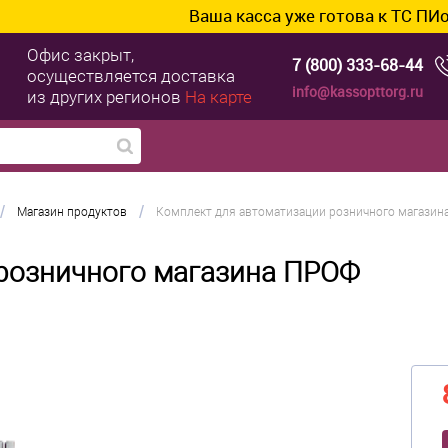
Ваша касса уже готова к ТС ПИоТ? Подключи
Офис закрыт,
7 (800) 333-68-44
осуществляется доставка
info@kassopttorg.ru
из других регионов
На карте
/
/
Магазин продуктов
Комплект для автоматизации розничного магазин
 розничного магазина ПРОФ