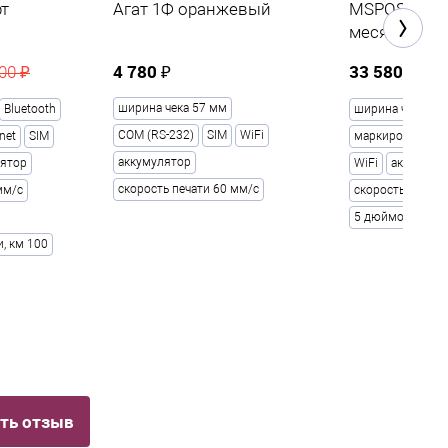
рт
Агат 1Ф оранжевый
MSPOS-SE-Ф 
месяцев
4 780 ₽
33 580 ₽
00 ₽
3
ширина чека 57 мм
Bluetooth
ширина чека 57
COM (RS-232)
SIM
WiFi
net
SIM
маркировка
Bl
аккумулятор
лятор
WiFi
аккумуля
скорость печати 60 мм/с
мм/с
скорость печати
5 дюймов
, км 100
ть отзыв