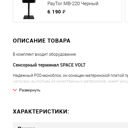
PayTor MB-220 Черный
6 190 ₽
ОПИСАНИЕ ТОВАРА
В комплект входит оборудование:
Сенсорный терминал SPACE VOLT
Надежный POS-моноблок, он оснащен материнской платой 
нагрузки, выполнен из качественных материалов, имеет мощн
обеспечивает высокую производительность и надежную раб
Развернуть
Фискальный регистратор Атол 27Ф
Универсальный кассовый аппарат, поддерживает более 120 
ХАРАКТЕРИСТИКИ:
пропускную способность. Скорость печати до 300 мм/сек, о
японского производства с надежным механизмом. Имеет пр
каркасом.