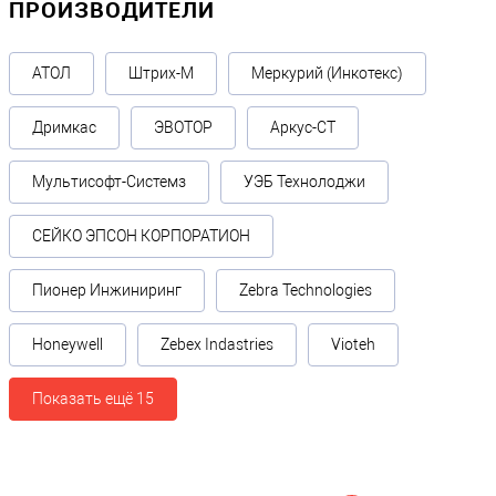
ПРОИЗВОДИТЕЛИ
АТОЛ
Штрих-М
Меркурий (Инкотекс)
Дримкас
ЭВОТОР
Аркус-СТ
Мультисофт-Системз
УЭБ Технолоджи
СЕЙКО ЭПСОН КОРПОРАТИОН
Пионер Инжиниринг
Zebra Technologies
Honeywell
Zebex Indastries
Vioteh
Показать ещё 15