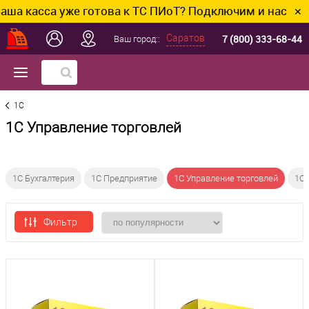
 касса уже готова к ТС ПИоТ? Подключим и настроим 
✕
7 (800) 333-68-44
Саратов
Ваш город::
1C
1С Управление торговлей
1С Бухгалтерия
1С Предприятие
1С Управление торговлей
1С
Фильтр